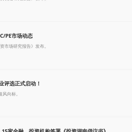
C/PE市场动态
投资市场研究报告》发布。
50企业评选正式启动！
值风向标。
，15家金融、投资机构签署《投资湖南倡议书》