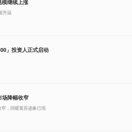
规模继续上涨
渐升温
P100」投资人正式启动
E市场降幅收窄
幅收窄，回暖复苏迹象已现