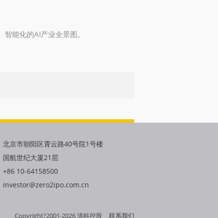
、智能化的AI产业全景图。
北京市朝阳区霄云路40号院1号楼
国航世纪大厦21层
+86 10-64158500
investor@zero2ipo.com.cn
Copyright?2001-
2026
清科控股
联系我们